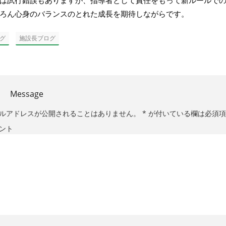
は試行錯誤もありますが、指導者として責任をもって新ルールで
ろん心身のバランスのとれた成長を期待しながらです。
,
グ
施設長ブログ
Message
ルアドレスが公開されることはありません。
*
が付いている欄は必須項
ント