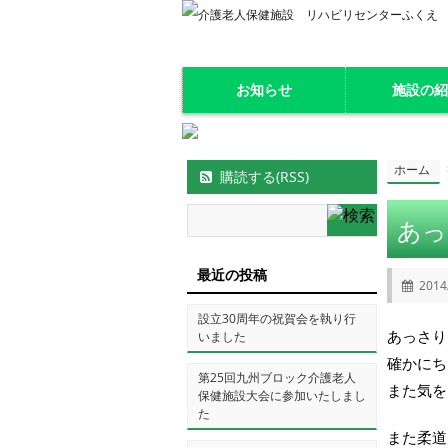
お知らせ
施設の
ホーム
購読する(RSS)
あっ
最近の投稿
2014
設立30周年の祝賀会を執り行
あっさり
いました
確かにち
第25回九州ブロック介護老人
また気を
保健施設大会に参加いたしまし
た
また柔道