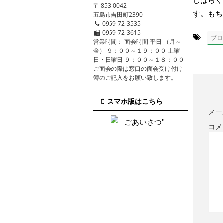
しばらく
〒 853-0042
す。もち
五島市吉田町2390
0959-72-3535
0959-72-3615
-
ブロ
営業時間： 面会時間 平日 （月～
金） ９：００～１９：００ 土曜
日・日曜日 ９：００～１８：００
ご面会の際は窓口の面会受け付け
簿のご記入をお願い致します。
スマホ版はこちら
メー
コメ