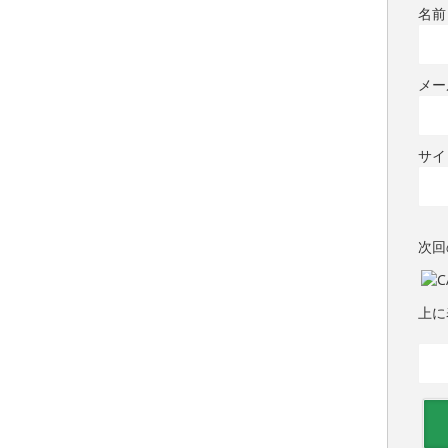
名
メ
サイ
次回
上に