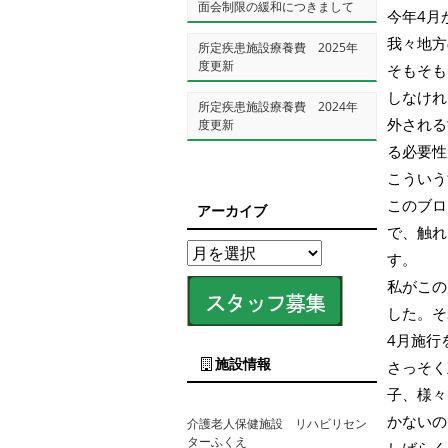
面会制限の緩和につきまして
今年4月
我々地方
所定疾患施設療養費 2025年
度更新
そもそも
しなけれ
所定疾患施設療養費 2024年
外される
度更新
る必要性
こういう
このブロ
アーカイブ
で、触れ
す。
私がこの
した。そ
4月施行
施設情報
さっそく
子、様々
かないの
介護老人保健施設 リハビリセン
ターふくえ