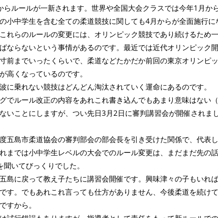
からルールが一新されます。世界や全国大会クラスでは今年1月か
の小中学生を含む全ての柔道競技に関しても4月からが全面施行に
これらのルールの変更には、オリンピック競技であり続けるため
ばならないという事情があるのです。最近では近代オリンピック
寸前までいったくらいで、柔道などたかだか前回の東京オリンピ
が高くなっているのです。
波に乗れない競技はどんどん淘汰されていく運命にあるのです。
グでルール改正の内容をあれこれ書き込んでもあまり意味はない
ないことにしますが、つい先日3月2日に審判講習会が開催されま
度五島市柔道協会の審判部会の部会長を引き受けた関係で、代表
れまでは小中学生レベルの大会でのルール変更は、まだまだ先の
を聞いてびっくりでした。
五島に戻って教え子たちに講習会開催です。興味津々の子もいれ
です。でもあれこれ言っても仕方がありません、今後柔道を続け
ですから。