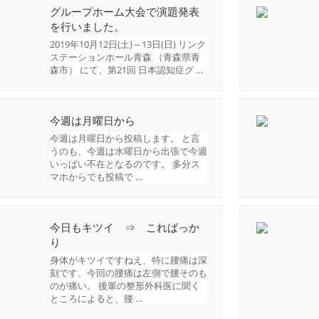
グループホーム大会で演題発表
を行いました。
2019年10月12日(土)～13日(日) リンク
ステーションホール青森 （青森県青
森市） にて、第21回 日本認知症グ …
今週は月曜日から
今週は月曜日から投稿します。 と言
うのも、今週は水曜日から出張で今週
いっぱい不在となるのです。 多分ス
マホからでも投稿で …
今日もキツイ ⇒ こればっか
り
身体がキツイですねえ、特に腰痛は深
刻です、今回の腰痛は左側で腰そのも
のが痛い。 後輩の整形外科医に聞く
ところによると、腰 …