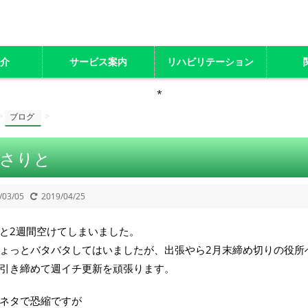
紹介
サービス案内
リハビリテーション
>
>
ブログ
さりと
/03/05
2019/04/25
と2週間空けてしまいました。
ょっとバタバタしてはいましたが、出張やら2月末締め切りの役所
引き締めて週イチ更新を頑張ります。
ネタで恐縮ですが