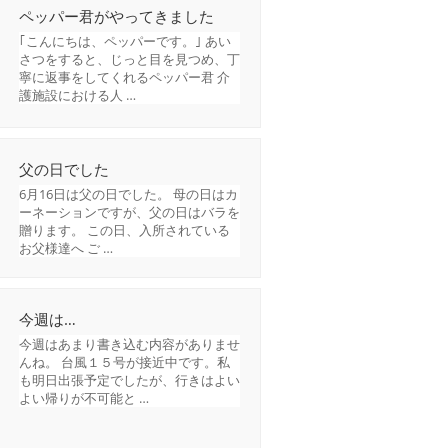
ペッパー君がやってきました
｢こんにちは、ペッパーです。｣ あい
さつをすると、じっと目を見つめ、丁
寧に返事をしてくれるペッパー君 介
護施設における人 …
父の日でした
6月16日は父の日でした。 母の日はカ
ーネーションですが、父の日はバラを
贈ります。 この日、入所されている
お父様達へ ご …
今週は…
今週はあまり書き込む内容がありませ
んね。 台風１５号が接近中です。私
も明日出張予定でしたが、行きはよい
よい帰りが不可能と …